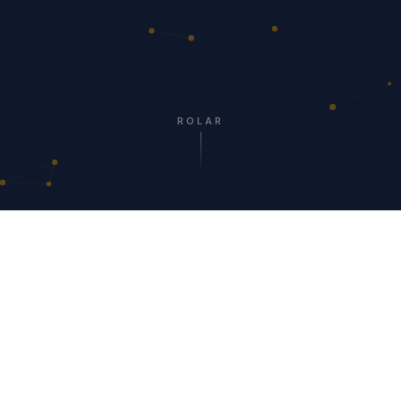
ROLAR
NOSSA MISSÃO
Uma parceria que
transforma
instituições